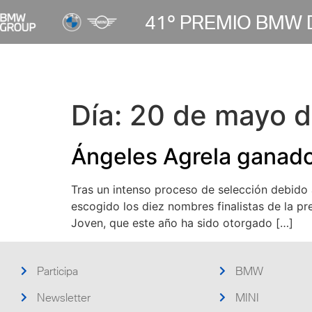
41º PREMIO BMW 
Inicio
Bases
Participa
Exposición virtual
Suscríbete
Art
Día:
20 de mayo d
Ángeles Agrela ganado
Tras un intenso proceso de selección debido 
escogido los diez nombres finalistas de la 
Joven, que este año ha sido otorgado […]
Participa
BMW
Newsletter
MINI